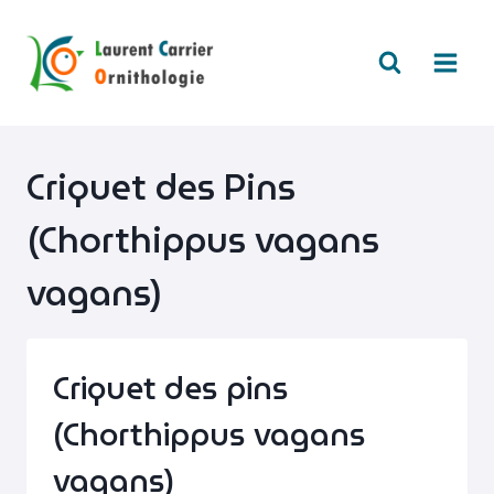
Aller
au
contenu
Criquet des Pins
(Chorthippus vagans
vagans)
Criquet des pins
(Chorthippus vagans
vagans)