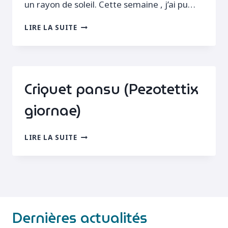
un rayon de soleil. Cette semaine , j’ai pu…
MOIS
LIRE LA SUITE
DE
DÉCEMBRE
TRÈS
DOUX
Criquet pansu (Pezotettix
giornae)
CRIQUET
LIRE LA SUITE
PANSU
(PEZOTETTIX
GIORNAE)
Dernières actualités