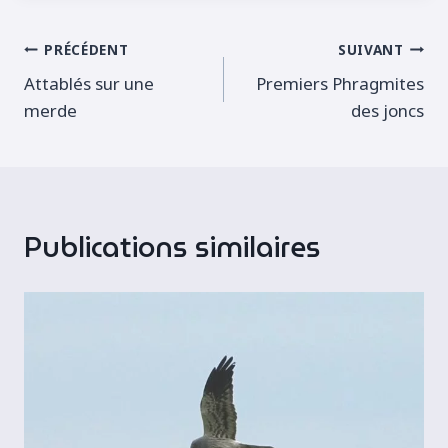
publication :
Navigation
PRÉCÉDENT
SUIVANT
Attablés sur une
Premiers Phragmites
de
merde
des joncs
l’article
Publications similaires