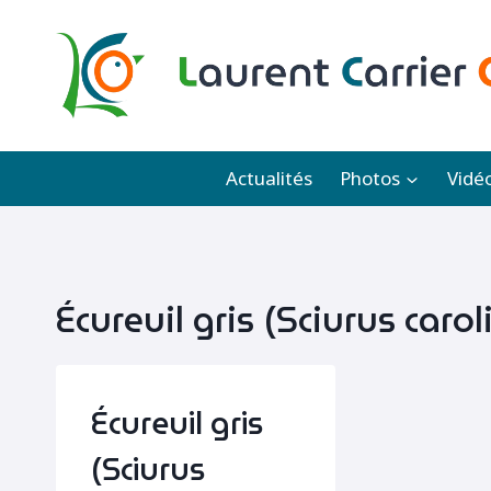
Aller
au
contenu
Actualités
Photos
Vidé
Écureuil gris (Sciurus carol
Écureuil gris
(Sciurus