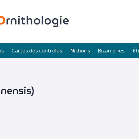
os
Cartes des contrôles
Nichoirs
Bizarreries
Ét
inensis)