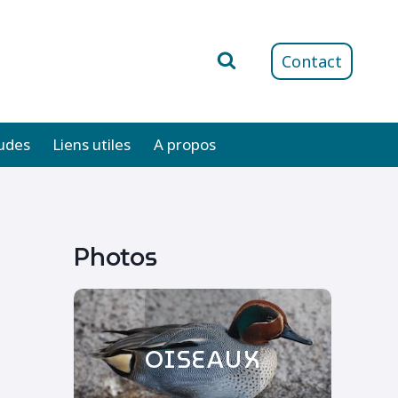
Contact
udes
Liens utiles
A propos
Photos
OISEAUX