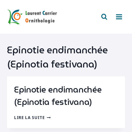
Aller
au
contenu
Epinotie endimanchée
(Epinotia festivana)
Epinotie endimanchée
(Epinotia festivana)
EPINOTIE
LIRE LA SUITE
ENDIMANCHÉE
(EPINOTIA