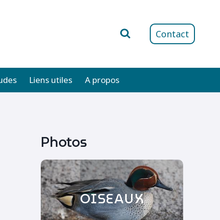
Contact
udes
Liens utiles
A propos
Photos
OISEAUX