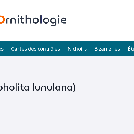
os
Cartes des contrôles
Nichoirs
Bizarreries
Ét
pholita lunulana)