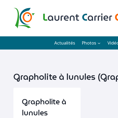
Aller
au
contenu
Actualités
Photos
Vidé
Grapholite à lunules (Gra
Grapholite à
lunules