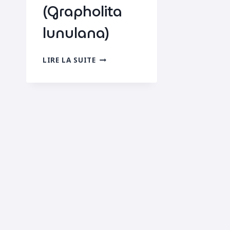
(Grapholita
lunulana)
GRAPHOLITE
LIRE LA SUITE
À
LUNULES
(GRAPHOLITA
LUNULANA)