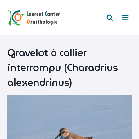
Aller
au
contenu
Gravelot à collier
interrompu (Charadrius
alexendrinus)