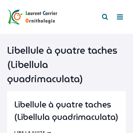
Aller
au
contenu
Libellule à quatre taches
(Libellula
quadrimaculata)
Libellule à quatre taches
(Libellula quadrimaculata)
LIBELLULE
LIRE LA SUITE