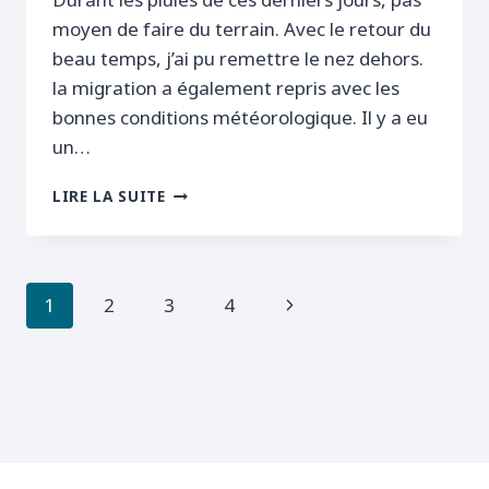
moyen de faire du terrain. Avec le retour du
beau temps, j’ai pu remettre le nez dehors.
la migration a également repris avec les
bonnes conditions météorologique. Il y a eu
un…
PREMIER
LIRE LA SUITE
ÉCORCHEUR
Navigation
Page
1
2
3
4
de
suivante
page