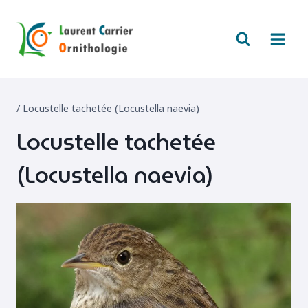
Aller
au
contenu
/
Locustelle tachetée (Locustella naevia)
Locustelle tachetée
(Locustella naevia)