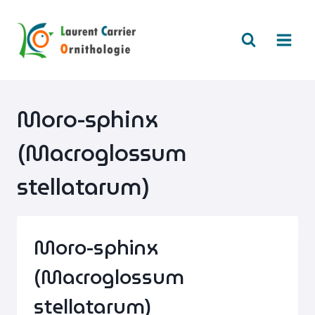
Aller
au
contenu
Moro-sphinx
(Macroglossum
stellatarum)
Moro-sphinx
(Macroglossum
stellatarum)