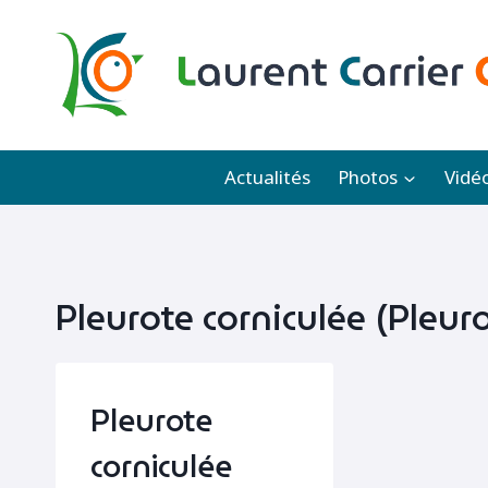
Aller
au
contenu
Actualités
Photos
Vidé
Pleurote corniculée (Pleuro
Pleurote
corniculée