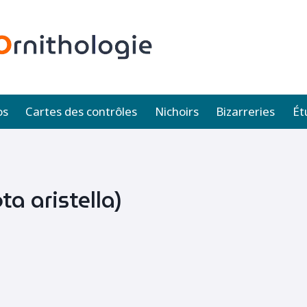
os
Cartes des contrôles
Nichoirs
Bizarreries
Ét
ta aristella)