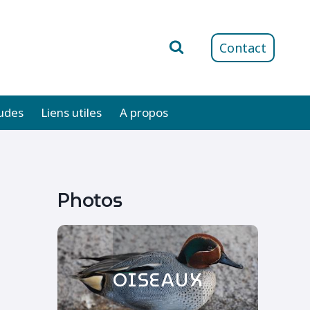
Contact
udes
Liens utiles
A propos
Photos
OISEAUX