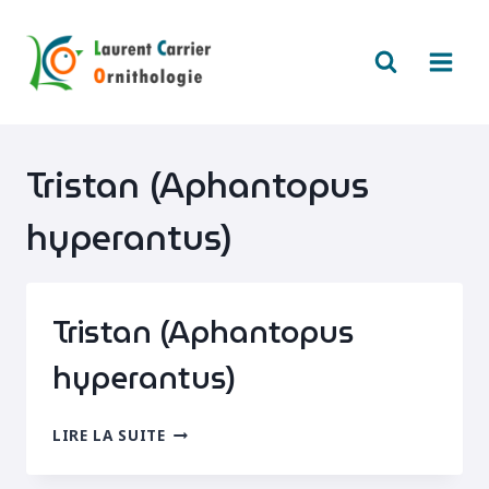
Aller
au
contenu
Tristan (Aphantopus
hyperantus)
Tristan (Aphantopus
hyperantus)
TRISTAN
LIRE LA SUITE
(APHANTOPUS
HYPERANTUS)