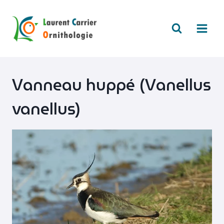
Aller
au
contenu
Vanneau huppé (Vanellus
vanellus)