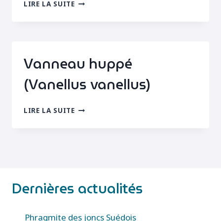
VANNEAU
LIRE LA SUITE
HUPPÉ
AU
PLUMAGE
« ISABELLE »
Vanneau huppé
(Vanellus vanellus)
VANNEAU
LIRE LA SUITE
HUPPÉ
(VANELLUS
VANELLUS)
Dernières actualités
Phragmite des joncs Suédois