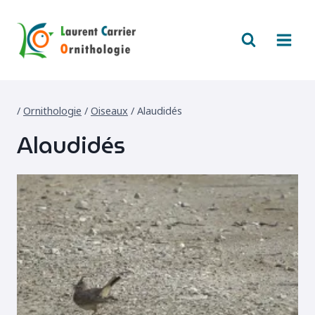
Aller
au
contenu
/
Ornithologie
/
Oiseaux
/
Alaudidés
Alaudidés