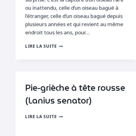
ou inattendu, celle d’un oiseau bagué à
l’étranger, celle d’un oiseau bagué depuis
plusieurs années et qui revient au même
endroit tous les ans, pour…
BAGUAGE
LIRE LA SUITE
D’UNE
PIE-
GRIÈCHE
À
TÊTE
ROUSSE
Pie-grièche à tête rousse
(Lanius senator)
PIE-
LIRE LA SUITE
GRIÈCHE
À
TÊTE