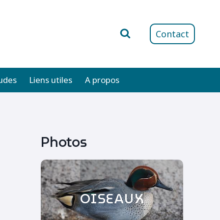
Contact
udes
Liens utiles
A propos
Photos
OISEAUX