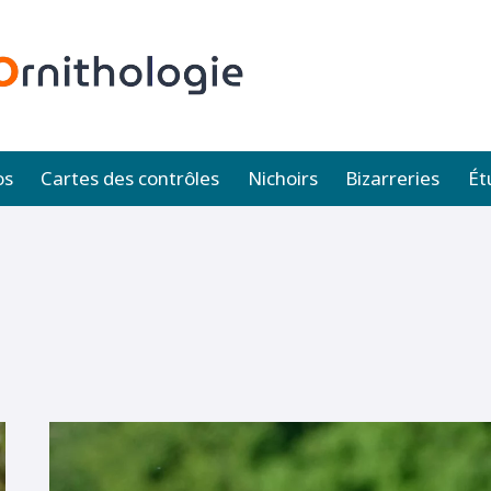
os
Cartes des contrôles
Nichoirs
Bizarreries
Ét