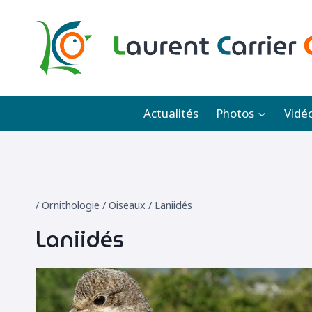
Aller
au
contenu
Actualités
Photos
Vidé
/
Ornithologie
/
Oiseaux
/
Laniidés
Laniidés