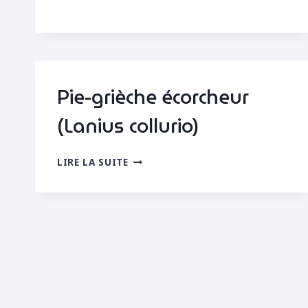
Pie-grièche écorcheur
(Lanius collurio)
PIE-
LIRE LA SUITE
GRIÈCHE
ÉCORCHEUR
(LANIUS
COLLURIO)