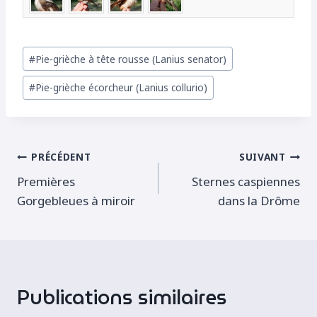
Étiquettes
#
Pie-grièche à tête rousse (Lanius senator)
de
#
Pie-grièche écorcheur (Lanius collurio)
la
publication :
Navigation
PRÉCÉDENT
SUIVANT
Premières
Sternes caspiennes
de
Gorgebleues à miroir
dans la Drôme
l’article
Publications similaires