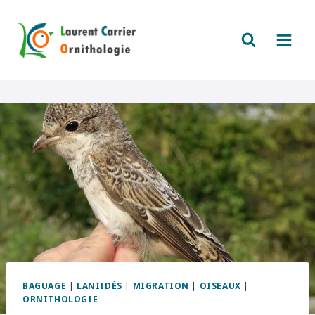
Aller
au
contenu
BAGUAGE
|
LANIIDÉS
|
MIGRATION
|
OISEAUX
|
ORNITHOLOGIE