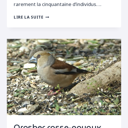
rarement la cinquantaine d’individus….
GROSBECS
LIRE LA SUITE
ET
BEC-
CROISÉS
Grosbec casse-noyaux,