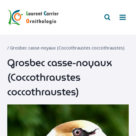
Aller
au
contenu
/
Grosbec casse-noyaux (Coccothraustes coccothraustes)
Grosbec casse-noyaux
(Coccothraustes
coccothraustes)