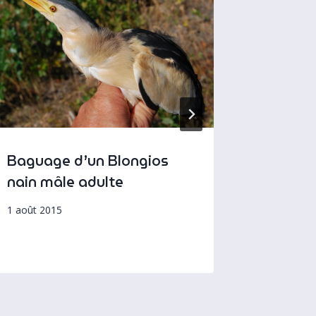
Baguage d’un Blongios
Corneil
nain mâle adulte
21 novemb
1 août 2015