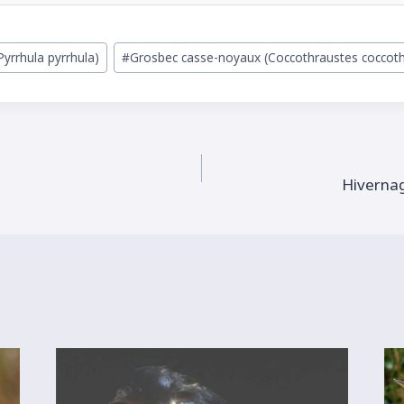
Pyrrhula pyrrhula)
#
Grosbec casse-noyaux (Coccothraustes coccot
Hiverna