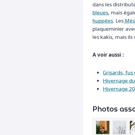
dans les distribu
bleues
, mais éga
huppées
. Les
Mésa
plaqueminier ave
les kakis, mais ils
A voir aussi :
Grisards, fus
Hivernage du
Hivernage 20
Photos asso