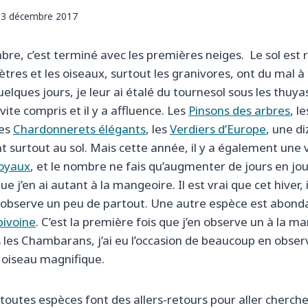
3 décembre 2017
re, c’est terminé avec les premières neiges. Le sol est 
tres et les oiseaux, surtout les granivores, ont du mal à
lques jours, je leur ai étalé du tournesol sous les thuyas,
 vite compris et il y a affluence. Les
Pinsons des arbres
, l
les
Chardonnerets élégants
, les
Verdiers d’Europe
, une d
t surtout au sol. Mais cette année, il y a également une 
oyaux
, et le nombre ne fais qu’augmenter de jours en jour
 j’en ai autant à la mangeoire. Il est vrai que cet hiver, i
 observe un peu de partout. Une autre espèce est abonda
pivoine
. C’est la première fois que j’en observe un à la m
les Chambarans, j’ai eu l’occasion de beaucoup en obser
 oiseau magnifique.
outes espèces font des allers-retours pour aller cherche