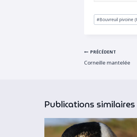
Étiquettes
#
Bouvreuil pivoine (
de
la
publication :
Navigation
PRÉCÉDENT
Corneille mantelée
de
l’article
Publications similaires