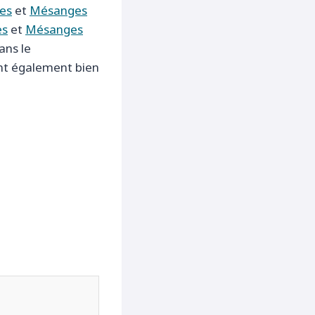
es
et
Mésanges
es
et
Mésanges
ans le
t également bien