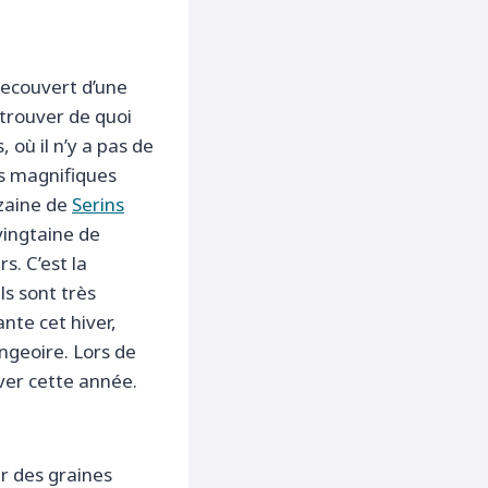
recouvert d’une
 trouver de quoi
 où il n’y a pas de
es magnifiques
izaine de
Serins
vingtaine de
s. C’est la
ls sont très
nte cet hiver,
angeoire. Lors de
ver cette année.
r des graines