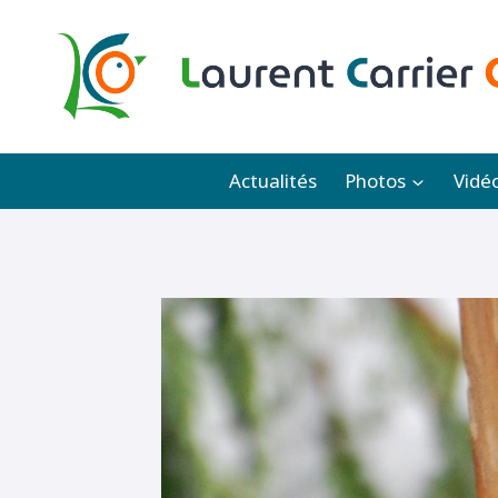
Aller
au
contenu
Actualités
Photos
Vidé