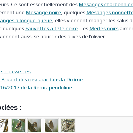
teurs. Ce sont essentiellement des
Mésanges charbonnièr
lement une
Mésange noire
, quelques
Mésanges nonnett
nges à longue-queue
, elles viennent manger les kakis d
c quelques
Fauvettes à tête noire
. Les
Merles noirs
aimen
 viennent aussi se nourrir des olives de l’olivier.
 et roussettes
 Bruant des roseaux dans la Drôme
16/2017 de la Rémiz penduline
ciées :