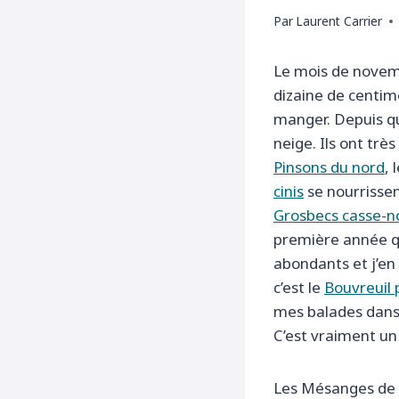
Par
Laurent Carrier
Le mois de novemb
dizaine de centimè
manger. Depuis que
neige. Ils ont très
Pinsons du nord
, 
cinis
se nourrissen
Grosbecs casse-n
première année que
abondants et j’en
c’est le
Bouvreuil 
mes balades dans 
C’est vraiment un
Les Mésanges de t