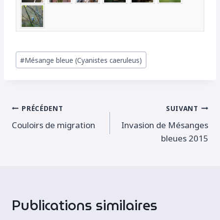
Étiquettes
#
Mésange bleue (Cyanistes caeruleus)
de
la
publication :
Navigation
PRÉCÉDENT
SUIVANT
Couloirs de migration
Invasion de Mésanges
de
bleues 2015
l’article
Publications similaires