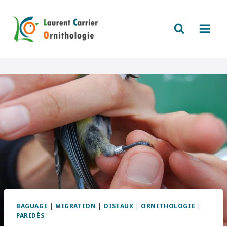
Aller
au
contenu
BAGUAGE
|
MIGRATION
|
OISEAUX
|
ORNITHOLOGIE
|
PARIDÉS