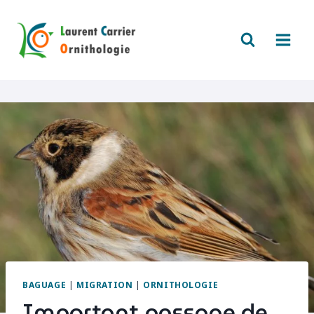
Aller
au
contenu
BAGUAGE
|
MIGRATION
|
ORNITHOLOGIE
Important passage de