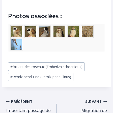
Photos associées :
Étiquettes
#
Bruant des roseaux (Emberiza schoeniclus)
de
#
Rémiz penduline (Remiz pendulinus)
la
publication :
Navigation
PRÉCÉDENT
SUIVANT
Important passage de
Migration de