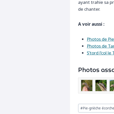
ayant trahie sa p
de chanter.
A voir aussi :
Photos de Pie
Photos de Tar
S’tord l’col le
Photos asso
Étiquettes
#
Pie-grièche écorche
de