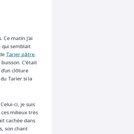
. Ce matin j’ai
e qui semblait
 de
Tarier pâtre
.
buisson. C’était
 d’un clôture
du Tarier si la
elui-ci, je suis
 ces milieux très
tait cachèe dans
s, son chant