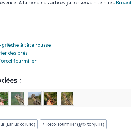
résence. A la cime des arbres j’ai observé quelques
Bruant
-grièche à tête rousse
ier des prés
 Torcol fourmilier
ciées :
ur (Lanius collurio)
#
Torcol fourmilier (Jynx torquilla)