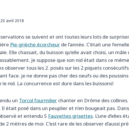
20 avril 2018
ervations se suivent et ont toutes leurs lots de surprises
ière
Pie-grièche écorcheur
de l’année. C’était une femell
iale. Elle chassait, du buisson qu’elle avait choisi, un mâle
nlassablement. Je suppose que son nid était dans ce même 
 observer tous les 2. posés sur les 2 piquets consécutifs
sant face. je ne donne pas cher des oeufs ou des poussins 
 le nid. La concurrence est dure dans les buissons!
tendu un
Torcol fourmilier
chanter en Drôme des collines. C
r. Il était posé dans un peuplier et n’en bougeait pas. Dans
 observé et entendu 5
Fauvettes grisettes
. L’une d’elles é
de 2 mètres de moi. C’est rare de les observer d’aussi prè