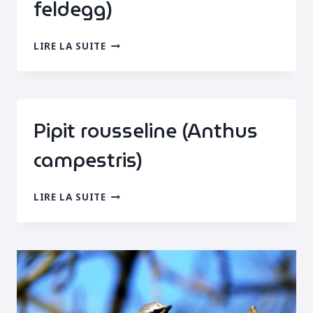
feldegg)
BERGERONNETTE
LIRE LA SUITE
DES
BALKANS
(MOTACILLA
FLAVA
FELDEGG)
Pipit rousseline (Anthus
campestris)
PIPIT
LIRE LA SUITE
ROUSSELINE
(ANTHUS
CAMPESTRIS)