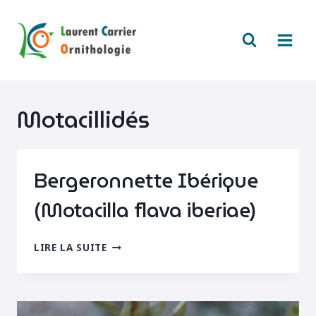
Aller
au
contenu
Motacillidés
Bergeronnette Ibérique
(Motacilla flava iberiae)
BERGERONNETTE
LIRE LA SUITE
IBÉRIQUE
(MOTACILLA
FLAVA
IBERIAE)