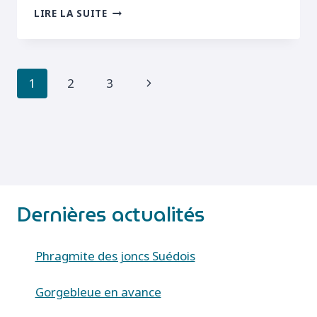
PIPIT
LIRE LA SUITE
DES
ARBRES
NOURRISSANT
Navigation
Page
1
2
3
de
suivante
page
Dernières actualités
Phragmite des joncs Suédois
Gorgebleue en avance