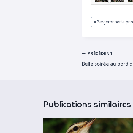
Étiquettes
#
Bergeronnette print
de
la
publication :
Navigation
PRÉCÉDENT
Belle soirée au bord de
de
l’article
Publications similaires