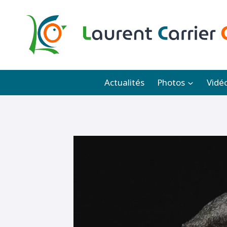
Aller
au
contenu
Actualités
Photos
Vidé