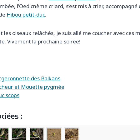
tombée, l’Oedicnème criard, s’est mis à crier, accompagné 
 de
Hibou petit-duc
.
t les oiseaux relâchés, je suis allé me coucher avec ces 
te. Vivement la prochaine soirée!
rgeronnette des Balkans
êcheur et Mouette pygmée
uc scops
ciées :