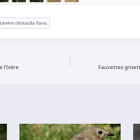
anière (Motacilla flava)
 l’Isère
Fauvettes grisett