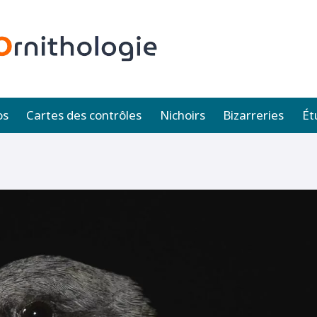
os
Cartes des contrôles
Nichoirs
Bizarreries
Ét