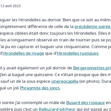
12 avril 2023
aguer les Hirondelles au dortoir. Bien que ce soit au mêm
complétement différente de celle de la
précédente soirée
espèce ciblées était donc toujours les Hirondelles. Elles é
les ai longuement observé en train de tourner puis se p
. J’ai pu en capturer et baguer une cinquantaine. Comme 
d’
Hirondelles de rivage
que d’
Hirondelles rustiques
.
 il y avait également un joli dortoir de
Bergeronnettes pri
J’en ai bagué une quinzaine. Ce n’était presque que des m
sauf un de la sous espèce
cinereocapilla
(en photo). Dura
gué un joli
Phragmite des joncs
.
e soirée j’ai contemplé un mâle de
Busard des roseaux
en 
selière puis c’est un
Balbuzard pêcheur
qui est passé au 