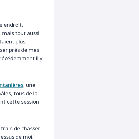
e endroit,
, mais tout aussi
taient plus
oser prés de mes
précédemment il y
ntanières
, une
âles, tous de la
nt cette session
train de chasser
dessus de moi.