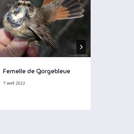
Femelle de Gorgebleue
Baguag
7 avril 2022
10 décemb