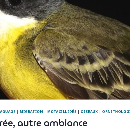
BAGUAGE
|
MIGRATION
|
MOTACILLIDÉS
|
OISEAUX
|
ORNITHOLOG
irée, autre ambiance