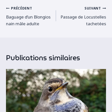
Navigation
PRÉCÉDENT
SUIVANT
Baguage d’un Blongios
Passage de Locustelles
de
nain mâle adulte
tachetées
l’article
Publications similaires