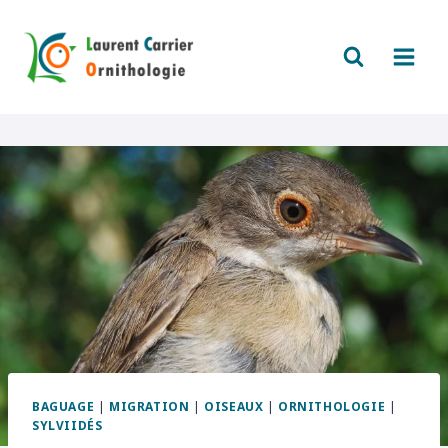
Aller
au
contenu
BAGUAGE
|
MIGRATION
|
OISEAUX
|
ORNITHOLOGIE
|
SYLVIIDÉS