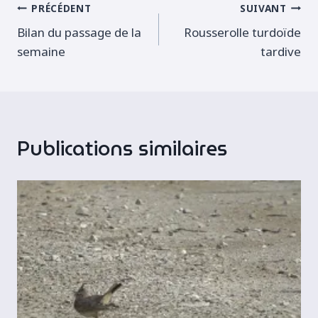
Navigation
PRÉCÉDENT
SUIVANT
Bilan du passage de la
Rousserolle turdoïde
de
semaine
tardive
l’article
Publications similaires