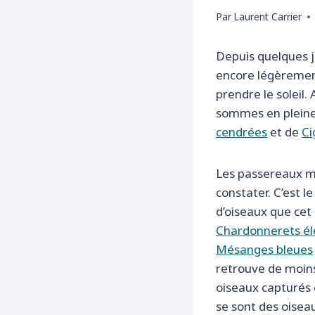
Par
Laurent Carrier
Depuis quelques jo
encore légèrement 
prendre le soleil.
sommes en pleine 
cendrées
et de
Ci
Les passereaux mig
constater. C’est l
d’oiseaux que cet 
Chardonnerets él
Mésanges bleues
retrouve de moins
oiseaux capturés 
se sont des oiseau