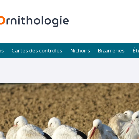
os
Cartes des contrôles
Nichoirs
Bizarreries
Ét