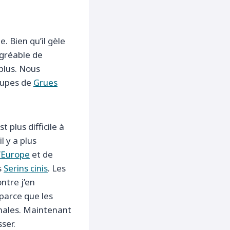
. Bien qu’il gèle
agréable de
 plus. Nous
roupes de
Grues
 plus difficile à
l y a plus
d’Europe
et de
s
Serins cinis
. Les
ntre j’en
parce que les
onales. Maintenant
ser.