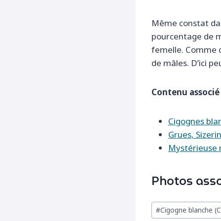
Même constat dan
pourcentage de mâl
femelle. Comme ce
de mâles. D’ici pe
Contenu associé 
Cigognes bla
Grues, Sizeri
Mystérieuse 
Photos asso
Étiquettes
#
Cigogne blanche (Ci
de