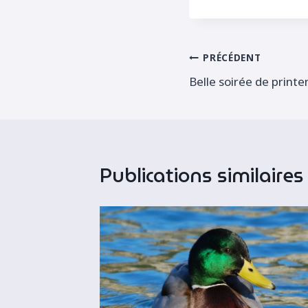
la
publication :
Navigation
PRÉCÉDENT
Belle soirée de print
de
l’article
Publications similaires