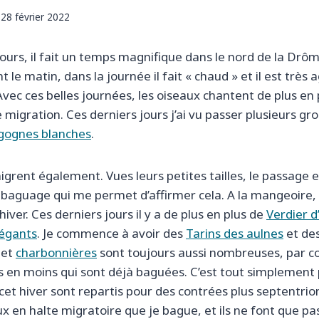
28 février 2022
urs, il fait un temps magnifique dans le nord de la Drôme
le matin, dans la journée il fait « chaud » et il est très 
 Avec ces belles journées, les oiseaux chantent de plus en
migration. Ces derniers jours j’ai vu passer plusieurs g
gognes blanches
.
rent également. Vues leurs petites tailles, le passage est
e baguage qui me permet d’affirmer cela. A la mangeoire, i
hiver. Ces derniers jours il y a de plus en plus de
Verdier 
égants
. Je commence à avoir des
Tarins des aulnes
et de
et
charbonnières
sont toujours aussi nombreuses, par co
 en moins qui sont déjà baguées. C’est tout simplement 
cet hiver sont repartis pour des contrées plus septentri
x en halte migratoire que je bague, et ils ne font que pas