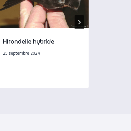
Hirondelle hybride
Contrôl
Rousser
25 septembre 2024
23 mai 201