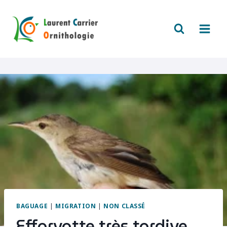
Aller
au
contenu
BAGUAGE
|
MIGRATION
|
NON CLASSÉ
Effarvatte très tardive