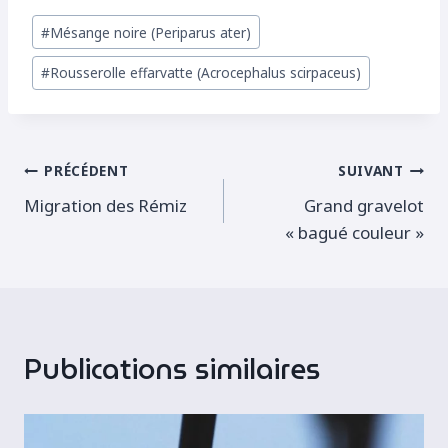
Étiquettes
#
Mésange noire (Periparus ater)
de
#
Rousserolle effarvatte (Acrocephalus scirpaceus)
la
publication :
Navigation
PRÉCÉDENT
SUIVANT
Migration des Rémiz
Grand gravelot
de
« bagué couleur »
l’article
Publications similaires