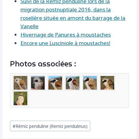
Suivi de la Rémiz penduline lors de la
migration postnuptiale 2016, dans la
roselière située en amont du barrage de la
Vanelle
Hivernage de Panures à moustaches
Encore une Lusciniole à moustaches!
Photos associées :
Étiquettes
#
Rémiz penduline (Remiz pendulinus)
de