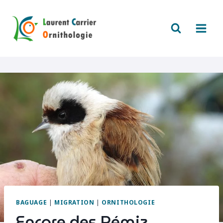
Aller
au
contenu
BAGUAGE
|
MIGRATION
|
ORNITHOLOGIE
Encore des Rémiz