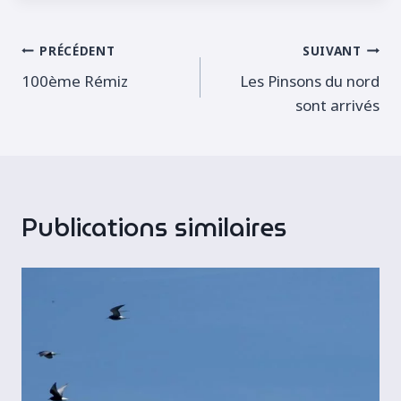
la
publication :
Navigation
PRÉCÉDENT
SUIVANT
100ème Rémiz
Les Pinsons du nord
de
sont arrivés
l’article
Publications similaires