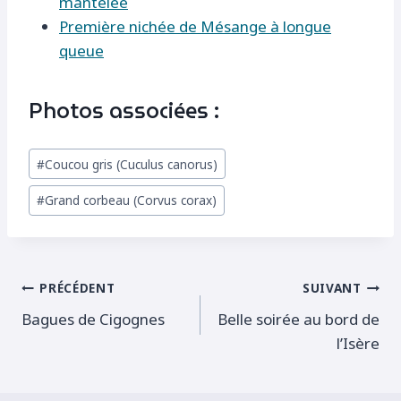
mantelée
Première nichée de Mésange à longue
queue
Photos associées :
Étiquettes
#
Coucou gris (Cuculus canorus)
de
#
Grand corbeau (Corvus corax)
la
publication :
Navigation
PRÉCÉDENT
SUIVANT
Bagues de Cigognes
Belle soirée au bord de
de
l’Isère
l’article