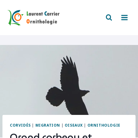
Aller
au
contenu
CORVIDÉS
|
MIGRATION
|
OISEAUX
|
ORNITHOLOGIE
Grand corbeau et