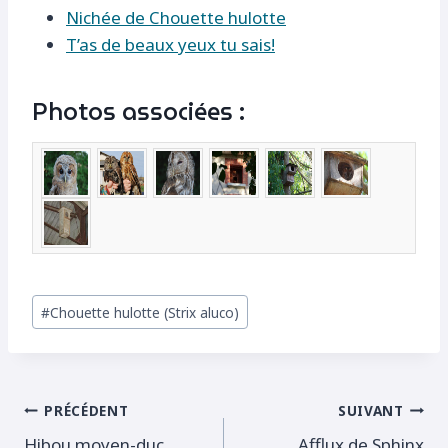
Nichée de Chouette hulotte
T’as de beaux yeux tu sais!
Photos associées :
Étiquettes
#
Chouette hulotte (Strix aluco)
de
la
publication :
Navigation
PRÉCÉDENT
SUIVANT
Hibou moyen-duc
Afflux de Sphinx