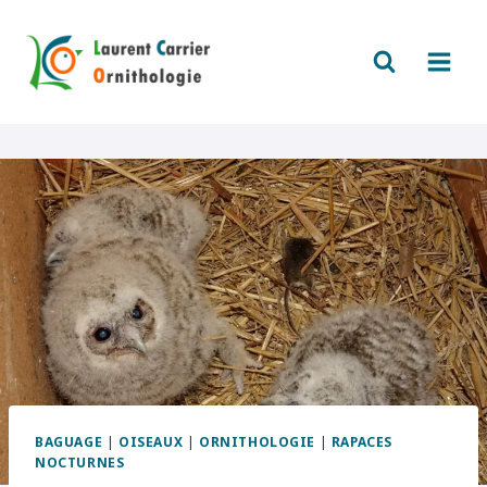
Aller
au
contenu
BAGUAGE
|
OISEAUX
|
ORNITHOLOGIE
|
RAPACES
NOCTURNES