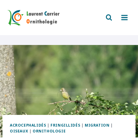
Aller
au
contenu
ACROCEPHALIDÉS
|
FRINGILLIDÉS
|
MIGRATION
|
OISEAUX
|
ORNITHOLOGIE