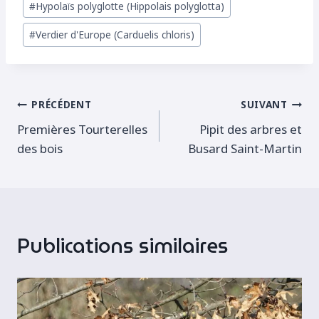
#
Hypolaïs polyglotte (Hippolais polyglotta)
de
#
Verdier d'Europe (Carduelis chloris)
la
publication :
Navigation
PRÉCÉDENT
SUIVANT
Premières Tourterelles
Pipit des arbres et
de
des bois
Busard Saint-Martin
l’article
Publications similaires