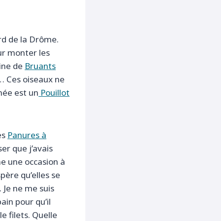
rd de la Drôme.
our monter les
aine de
Bruants
… Ces oiseaux ne
inée est un
Pouillot
es
Panures à
er que j’avais
me une occasion à
spère qu’elles se
. Je ne me suis
ain pour qu’il
e filets. Quelle