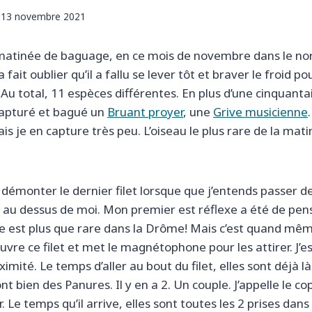
13 novembre 2021
le matinée de baguage, en ce mois de novembre dans le no
a fait oublier qu’il a fallu se lever tôt et braver le froid p
t. Au total, 11 espèces différentes. En plus d’une cinquant
i capturé et bagué un
Bruant proyer
, une
Grive musicienne
is je en capture très peu. L’oiseau le plus rare de la mat
e démonter le dernier filet lorsque que j’entends passer d
 au dessus de moi. Mon premier est réflexe a été de pens
e est plus que rare dans la Drôme! Mais c’est quand mê
ouvre ce filet et met le magnétophone pour les attirer. J’e
imité. Le temps d’aller au bout du filet, elles sont déjà là
t bien des Panures. Il y en a 2. Un couple. J’appelle le cop
 Le temps qu’il arrive, elles sont toutes les 2 prises dans l