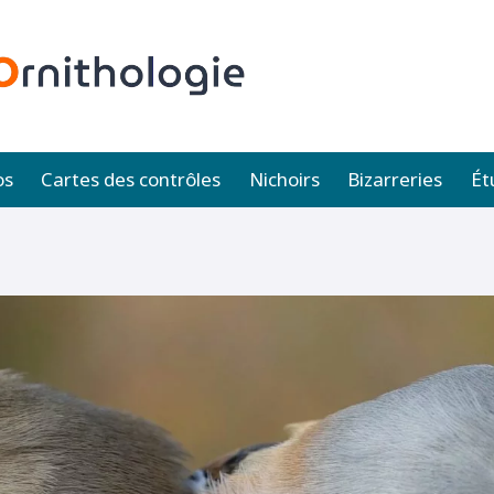
os
Cartes des contrôles
Nichoirs
Bizarreries
Ét