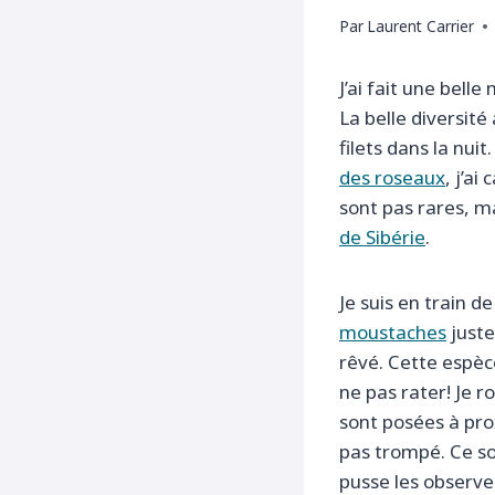
Par
Laurent Carrier
J’ai fait une bel
La belle diversité 
filets dans la nui
des roseaux
, j’a
sont pas rares, ma
de Sibérie
.
Je suis en train d
moustaches
juste
rêvé. Cette espèc
ne pas rater! Je r
sont posées à prox
pas trompé. Ce son
pusse les observer.