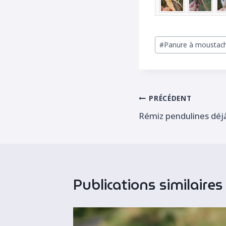
Étiquettes
#
Panure à moustach
de
la
publication :
Navigation
PRÉCÉDENT
Rémiz pendulines déj
de
l’article
Publications similaires