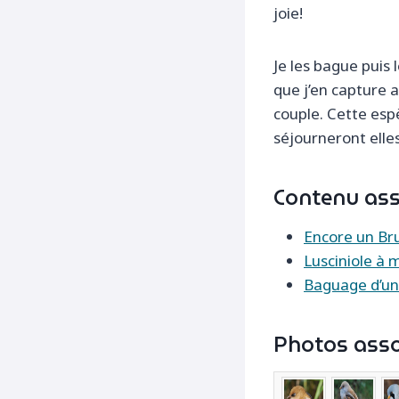
joie!
Je les bague puis 
que j’en capture 
couple. Cette esp
séjourneront elles 
Contenu asso
Encore un Br
Lusciniole à 
Baguage d’une
Photos asso