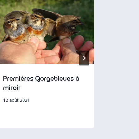
Premières Gorgebleues à
Rémiz p
miroir
au ren
12 août 2021
30 septem