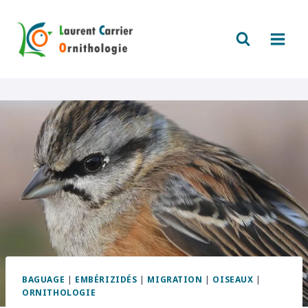
Aller
au
contenu
BAGUAGE
|
EMBÉRIZIDÉS
|
MIGRATION
|
OISEAUX
|
ORNITHOLOGIE