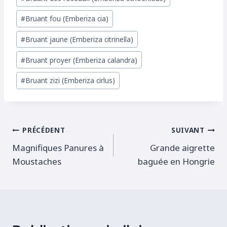
de
#
Bruant fou (Emberiza cia)
la
publication :
#
Bruant jaune (Emberiza citrinella)
#
Bruant proyer (Emberiza calandra)
#
Bruant zizi (Emberiza cirlus)
Navigation
PRÉCÉDENT
SUIVANT
Magnifiques Panures à
Grande aigrette
de
Moustaches
baguée en Hongrie
l’article