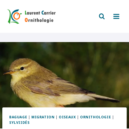
Aller
au
contenu
BAGUAGE
|
MIGRATION
|
OISEAUX
|
ORNITHOLOGIE
|
SYLVIIDÉS