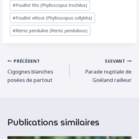
#
Pouillot fitis (Phylloscopus trochilus)
la
publication :
#
Pouillot véloce (Phylloscopus collybita)
#
Rémiz penduline (Remiz pendulinus)
Navigation
PRÉCÉDENT
SUIVANT
Cigognes blanches
Parade nuptiale de
de
posées de partout
Goéland railleur
l’article
Publications similaires