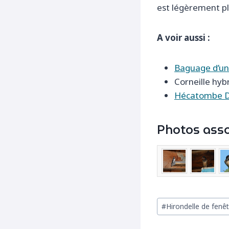
est légèrement plu
A voir aussi :
Baguage d’un
Corneille hyb
Hécatombe D’
Photos asso
Étiquettes
#
Hirondelle de fenê
de
la