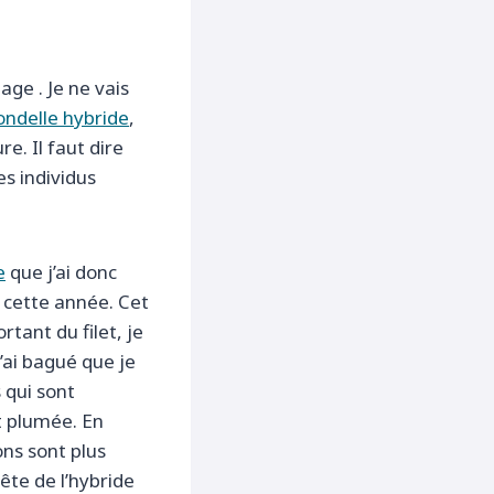
ge . Je ne vais
ondelle hybride
,
re. Il faut dire
es individus
e
que j’ai donc
 cette année. Cet
tant du filet, je
 l’ai bagué que je
 qui sont
t plumée. En
ons sont plus
ête de l’hybride