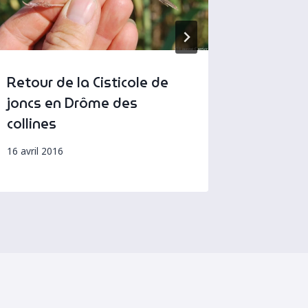
Retour de la Cisticole de
Premiè
joncs en Drôme des
grisett
collines
15 avril 20
16 avril 2016