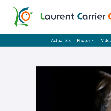
Aller
au
contenu
Actualités
Photos
Vidé