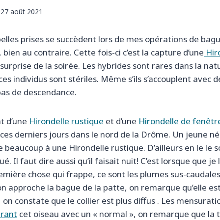
27 août 2021
elles prises se succèdent lors de mes opérations de bagua
 bien au contraire. Cette fois-ci c’est la capture d’une
Hir
 surprise de la soirée. Les hybrides sont rares dans la natu
ces individus sont stériles. Même s’ils s’accouplent avec d
t pas de descendance.
nt d’une
Hirondelle rustique
et d’une
Hirondelle de fenêtr
ces derniers jours dans le nord de la Drôme. Un jeune né
beaucoup à une Hirondelle rustique. D’ailleurs en le le sor
é. Il faut dire aussi qu’il faisait nuit! C’est lorsque que je
 première chose qui frappe, ce sont les plumes sus-caudales
on approche la bague de la patte, on remarque qu’elle es
u, on constate que le collier est plus diffus . Les mensurati
rant
cet oiseau avec un « normal », on remarque que la t