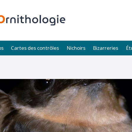
os
Cartes des contrôles
Nichoirs
Bizarreries
Ét