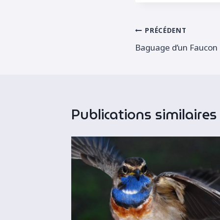
publication :
Navigation
PRÉCÉDENT
Baguage d’un Faucon
de
l’article
Publications similaires